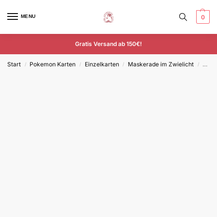
MENU
0
Gratis Versand ab 150€!
Start
Pokemon Karten
Einzelkarten
Maskerade im Zwielicht
Küch
/
/
/
/