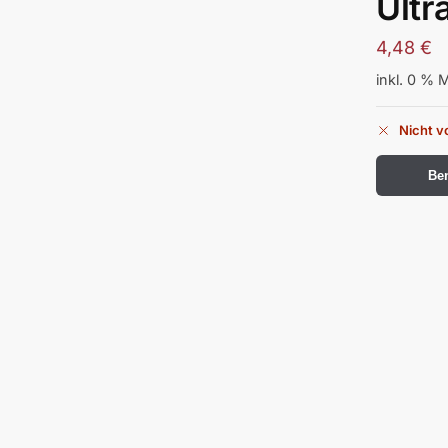
Ultr
4,48
€
inkl. 0 % 
Nicht v
Ben