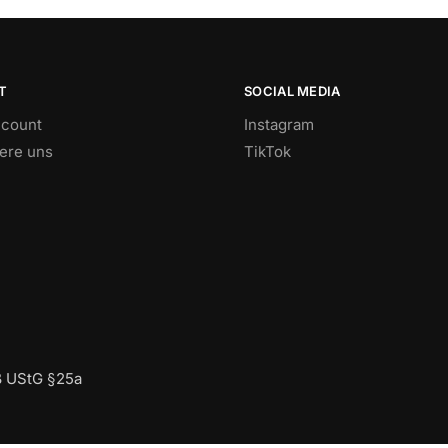
T
SOCIAL MEDIA
count
Instagram
iere uns
TikTok
ß UStG §25a