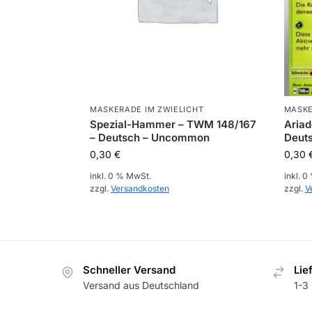
MASKERADE IM ZWIELICHT
MASKE
Spezial-Hammer – TWM 148/167
Aria
– Deutsch – Uncommon
Deut
0,30
€
0,30
inkl. 0 % MwSt.
inkl. 
zzgl.
Versandkosten
zzgl.
V
Schneller Versand
Lie
Versand aus Deutschland
1-3 