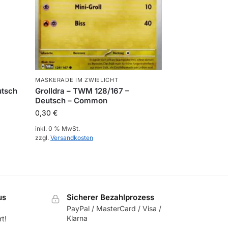
MASKERADE IM ZWIELICHT
utsch
Grolldra – TWM 128/167 –
Deutsch – Common
0,30
€
inkl. 0 % MwSt.
zzgl.
Versandkosten
us
Sicherer Bezahlprozess
PayPal / MasterCard / Visa /
Klarna
t!