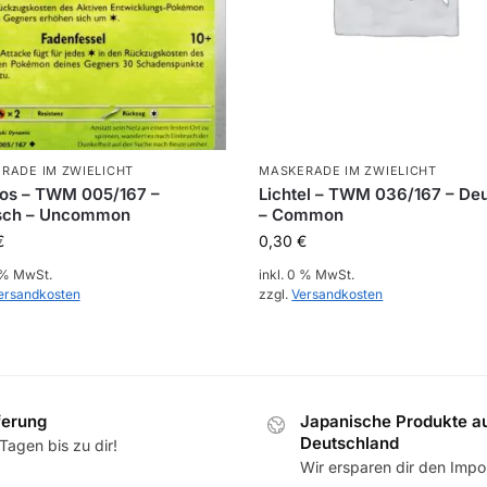
RADE IM ZWIELICHT
MASKERADE IM ZWIELICHT
dos – TWM 005/167 –
Lichtel – TWM 036/167 – De
sch – Uncommon
– Common
€
0,30
€
0 % MwSt.
inkl. 0 % MwSt.
ersandkosten
zzgl.
Versandkosten
ferung
Japanische Produkte a
Deutschland
Tagen bis zu dir!
Wir ersparen dir den Impor