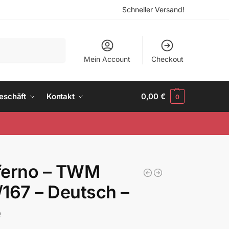
Schneller Versand!
Suchen
Mein Account
Checkout
eschäft
Kontakt
0,00
€
0
ferno – TWM
167 – Deutsch –
e