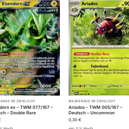
RADE IM ZWIELICHT
MASKERADE IM ZWIELICHT
dorn ex – TWM 077/167 –
Ariados – TWM 005/167 –
ch – Double Rare
Deutsch – Uncommon
€
0,30
€
0 % MwSt.
inkl. 0 % MwSt.