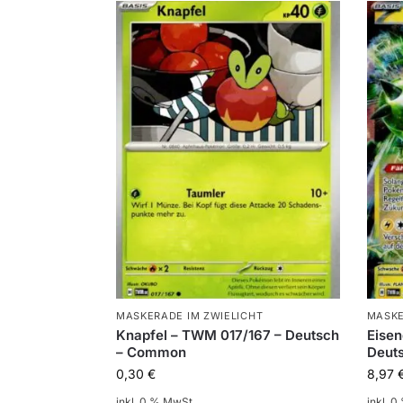
MASKERADE IM ZWIELICHT
MASKE
Knapfel – TWM 017/167 – Deutsch
Eisen
– Common
Deuts
0,30
€
8,97
inkl. 0 % MwSt.
inkl. 