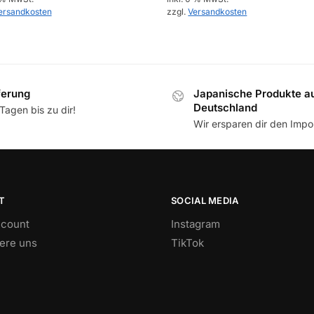
ersandkosten
zzgl.
Versandkosten
ferung
Japanische Produkte a
Deutschland
Tagen bis zu dir!
Wir ersparen dir den Impor
T
SOCIAL MEDIA
count
Instagram
iere uns
TikTok