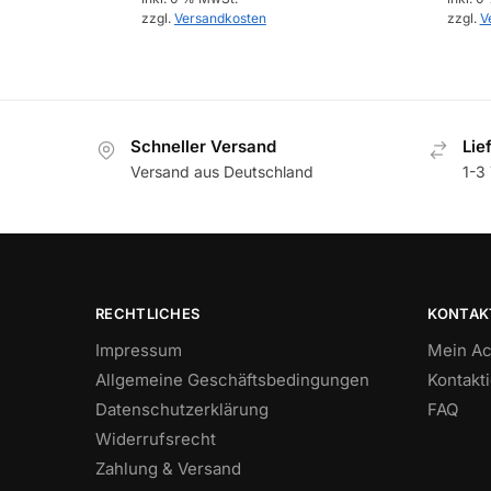
zzgl.
Versandkosten
zzgl.
V
Schneller Versand
Lie
Versand aus Deutschland
1-3 
RECHTLICHES
KONTAK
Impressum
Mein Ac
Allgemeine Geschäftsbedingungen
Kontakt
Datenschutzerklärung
FAQ
Widerrufsrecht
Zahlung & Versand