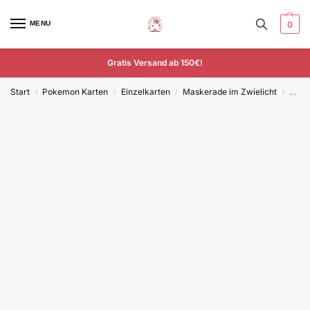
MENU
0
Gratis Versand ab 150€!
Start
Pokemon Karten
Einzelkarten
Maskerade im Zwielicht
Panfe
/
/
/
/