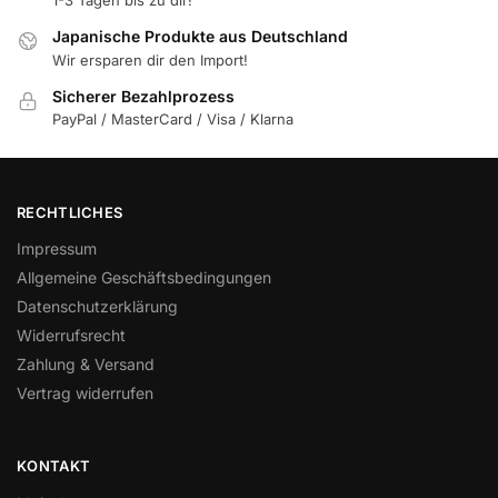
1-3 Tagen bis zu dir!
Japanische Produkte aus Deutschland
Wir ersparen dir den Import!
Sicherer Bezahlprozess
PayPal / MasterCard / Visa / Klarna
RECHTLICHES
Impressum
Allgemeine Geschäftsbedingungen
Datenschutzerklärung
Widerrufsrecht
Zahlung & Versand
Vertrag widerrufen
KONTAKT