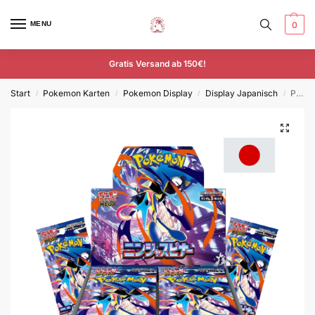
MENU
0
Gratis Versand ab 150€!
Start
Pokemon Karten
Pokemon Display
Display Japanisch
Pokemon Ninja Spinner Display Japanisch M4
/
/
/
/