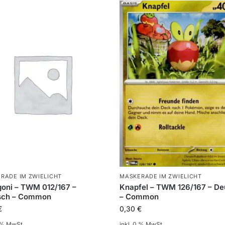
RADE IM ZWIELICHT
MASKERADE IM ZWIELICHT
oni – TWM 012/167 –
Knapfel – TWM 126/167 – De
sch – Common
– Common
€
0,30
€
0 % MwSt.
inkl. 0 % MwSt.