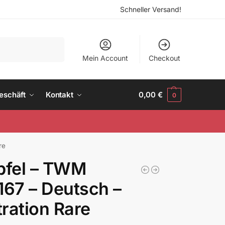
Schneller Versand!
Suchen
Mein Account
Checkout
eschäft
Kontakt
0,00
€
0
re
pfel – TWM
167 – Deutsch –
stration Rare