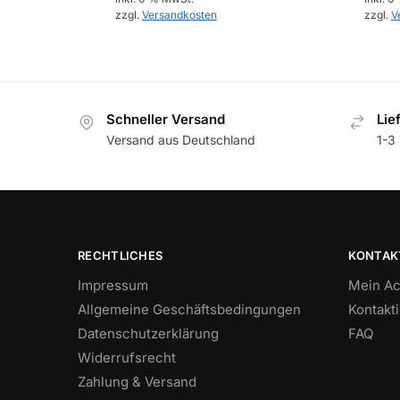
zzgl.
Versandkosten
zzgl.
V
Schneller Versand
Lie
Versand aus Deutschland
1-3 
RECHTLICHES
KONTAK
Impressum
Mein Ac
Allgemeine Geschäftsbedingungen
Kontakt
Datenschutzerklärung
FAQ
Widerrufsrecht
Zahlung & Versand