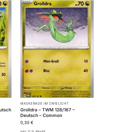
MASKERADE IM ZWIELICHT
utsch
Grolldra – TWM 128/167 –
Deutsch – Common
0,30
€
inkl. 0 % MwSt.