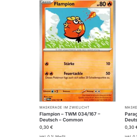
MASKERADE IM ZWIELICHT
MASKE
Flampion – TWM 034/167 –
Parag
Deutsch – Common
Deut
0,30
€
0,30
inkl. 0 % MwSt.
inkl. 