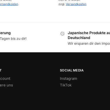
ersandkosten
zzgl.
Versandkosten
ferung
Japanische Produkte a
Deutschland
Tagen bis zu dir!
Wir ersparen dir den Impor
T
SOCIAL MEDIA
count
Instagram
iere uns
TikTok