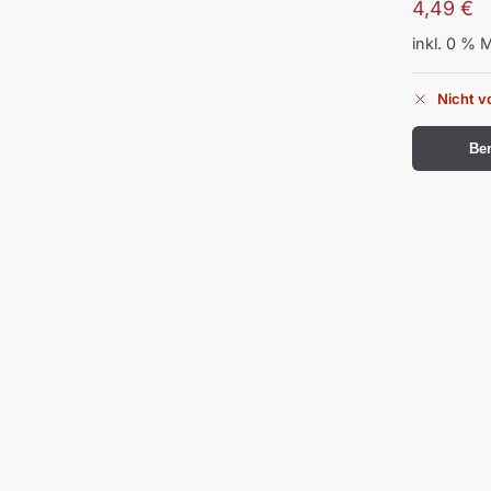
4,49
€
inkl. 0 % 
Nicht v
Ben