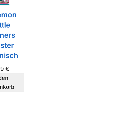
emon
ttle
tners
ster
nisch
99
€
 den
nkorb