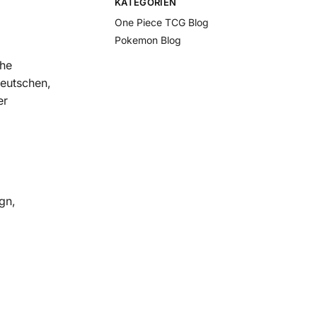
KATEGORIEN
One Piece TCG Blog
Pokemon Blog
che
deutschen,
er
gn,