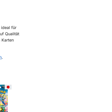
ideal für
uf Qualität
n Karten
h
.