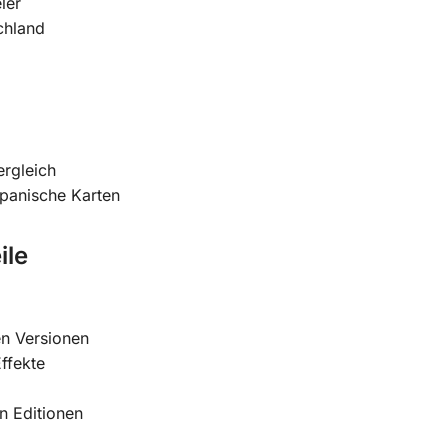
ler
schland
ergleich
panische Karten
ile
en Versionen
ffekte
n Editionen