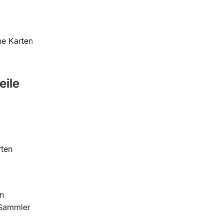
he Karten
eile
rten
en
 Sammler