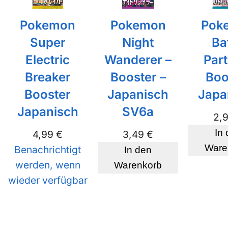
Pokemon
Pokemon
Pok
Super
Night
Ba
Electric
Wanderer –
Par
Breaker
Booster –
Boo
Booster
Japanisch
Japa
Japanisch
SV6a
2,
In
4,99
€
3,49
€
Ware
Benachrichtigt
In den
werden, wenn
Warenkorb
wieder verfügbar