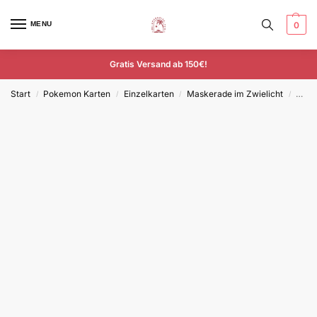
MENU
0
Gratis Versand ab 150€!
Start
Pokemon Karten
Einzelkarten
Maskerade im Zwielicht
Ofen
/
/
/
/