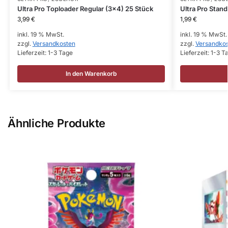
Ultra Pro Toploader Regular (3×4) 25 Stück
Ultra Pro Stan
3,99
€
1,99
€
inkl. 19 % MwSt.
inkl. 19 % MwSt.
zzgl.
Versandkosten
zzgl.
Versandko
Lieferzeit:
1-3 Tage
Lieferzeit:
1-3 T
In den Warenkorb
Ähnliche Produkte