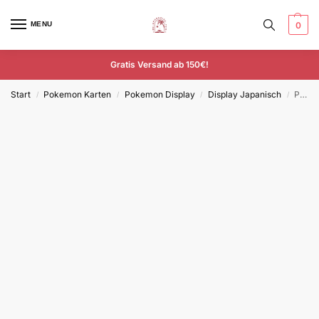
MENU
0
Gratis Versand ab 150€!
Start
Pokemon Karten
Pokemon Display
Display Japanisch
Pokemon Black Bolt DELUXE Display Japanisch Sv11b
/
/
/
/