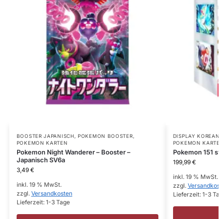
BOOSTER JAPANISCH
,
POKEMON BOOSTER
,
DISPLAY KOREA
POKEMON KARTEN
POKEMON KART
Pokemon Night Wanderer – Booster –
Pokemon 151 s
Japanisch SV6a
199,99
€
3,49
€
inkl. 19 % MwSt.
inkl. 19 % MwSt.
zzgl.
Versandko
zzgl.
Versandkosten
Lieferzeit:
1-3 T
Lieferzeit:
1-3 Tage